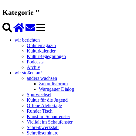
Kategorie ''
wir berichten
Onlinemagazin
Kulturkalender
KulturBegegnungen
Podcasts
Archiv
wir stoßen an!
anders wachsen
Zukunftsforum
Warngauer Dialog
Spurwechsel
Kultur für die Jugend
Offene Ateliertage
Runder Tisch
Kunst im Schaufenster
Vielfalt im Schaufenster
Schreibwerkstatt
Schreibseminare