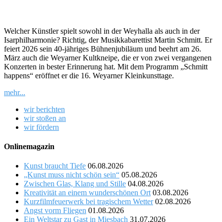
Welcher Künstler spielt sowohl in der Weyhalla als auch in der
Isarphilharmonie? Richtig, der Musikkabarettist Martin Schmitt. Er
feiert 2026 sein 40-jähriges Bühnenjubiläum und beehrt am 26.
März auch die Weyarner Kultkneipe, die er von zwei vergangenen
Konzerten in bester Erinnerung hat. Mit dem Programm „Schmitt
happens“ eröffnet er die 16. Weyarner Kleinkunsttage.
mehr...
wir berichten
wir stoßen an
wir fördern
Onlinemagazin
Kunst braucht Tiefe
06.08.2026
„Kunst muss nicht schön sein“
05.08.2026
Zwischen Glas, Klang und Stille
04.08.2026
Kreativität an einem wunderschönen Ort
03.08.2026
Kurzfilmfeuerwerk bei tragischem Wetter
02.08.2026
Angst vorm Fliegen
01.08.2026
Ein Weltstar zu Gast in Miesbach
31.07.2026