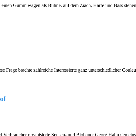
uf einen Gummiwagen als Bühne, auf dem Ziach, Harfe und Bass stehen.
iese Frage brachte zahlreiche Interessierte ganz unterschiedlicher C
of
d Verbraucher organisierte Sensen- und Biobauer Georg Hahn gemeinsam