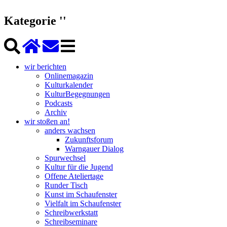
Kategorie ''
wir berichten
Onlinemagazin
Kulturkalender
KulturBegegnungen
Podcasts
Archiv
wir stoßen an!
anders wachsen
Zukunftsforum
Warngauer Dialog
Spurwechsel
Kultur für die Jugend
Offene Ateliertage
Runder Tisch
Kunst im Schaufenster
Vielfalt im Schaufenster
Schreibwerkstatt
Schreibseminare