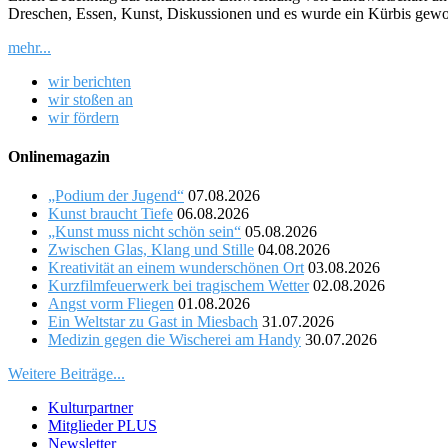
Dreschen, Essen, Kunst, Diskussionen und es wurde ein Kürbis gew
mehr...
wir berichten
wir stoßen an
wir fördern
Onlinemagazin
„Podium der Jugend“
07.08.2026
Kunst braucht Tiefe
06.08.2026
„Kunst muss nicht schön sein“
05.08.2026
Zwischen Glas, Klang und Stille
04.08.2026
Kreativität an einem wunderschönen Ort
03.08.2026
Kurzfilmfeuerwerk bei tragischem Wetter
02.08.2026
Angst vorm Fliegen
01.08.2026
Ein Weltstar zu Gast in Miesbach
31.07.2026
Medizin gegen die Wischerei am Handy
30.07.2026
Weitere Beiträge...
Kulturpartner
Mitglieder PLUS
Newsletter