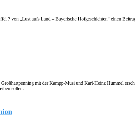
taffel 7 von „Lust aufs Land – Bayerische Hofgeschichten“ einen Beitr
n Großhartpenning mit der Kampp-Musi und Karl-Heinz Hummel erschie
eiben sollen.
nion