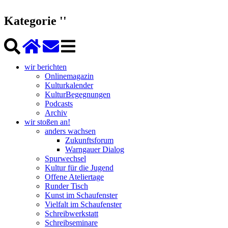
Kategorie ''
wir berichten
Onlinemagazin
Kulturkalender
KulturBegegnungen
Podcasts
Archiv
wir stoßen an!
anders wachsen
Zukunftsforum
Warngauer Dialog
Spurwechsel
Kultur für die Jugend
Offene Ateliertage
Runder Tisch
Kunst im Schaufenster
Vielfalt im Schaufenster
Schreibwerkstatt
Schreibseminare