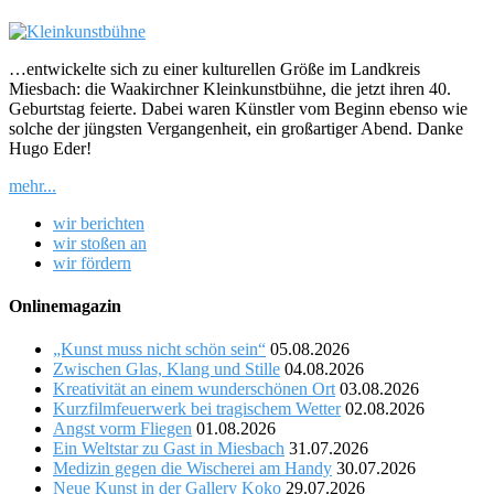
…entwickelte sich zu einer kulturellen Größe im Landkreis
Miesbach: die Waakirchner Kleinkunstbühne, die jetzt ihren 40.
Geburtstag feierte. Dabei waren Künstler vom Beginn ebenso wie
solche der jüngsten Vergangenheit, ein großartiger Abend. Danke
Hugo Eder!
mehr...
wir berichten
wir stoßen an
wir fördern
Onlinemagazin
„Kunst muss nicht schön sein“
05.08.2026
Zwischen Glas, Klang und Stille
04.08.2026
Kreativität an einem wunderschönen Ort
03.08.2026
Kurzfilmfeuerwerk bei tragischem Wetter
02.08.2026
Angst vorm Fliegen
01.08.2026
Ein Weltstar zu Gast in Miesbach
31.07.2026
Medizin gegen die Wischerei am Handy
30.07.2026
Neue Kunst in der Gallery Koko
29.07.2026