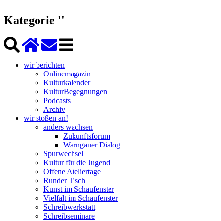
Kategorie ''
wir berichten
Onlinemagazin
Kulturkalender
KulturBegegnungen
Podcasts
Archiv
wir stoßen an!
anders wachsen
Zukunftsforum
Warngauer Dialog
Spurwechsel
Kultur für die Jugend
Offene Ateliertage
Runder Tisch
Kunst im Schaufenster
Vielfalt im Schaufenster
Schreibwerkstatt
Schreibseminare