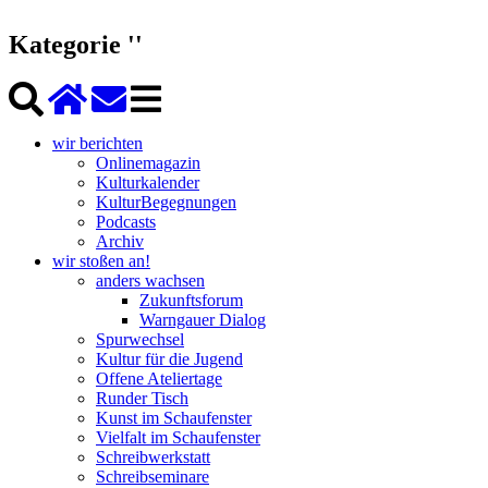
Kategorie ''
wir berichten
Onlinemagazin
Kulturkalender
KulturBegegnungen
Podcasts
Archiv
wir stoßen an!
anders wachsen
Zukunftsforum
Warngauer Dialog
Spurwechsel
Kultur für die Jugend
Offene Ateliertage
Runder Tisch
Kunst im Schaufenster
Vielfalt im Schaufenster
Schreibwerkstatt
Schreibseminare