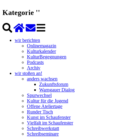
Kategorie ''
wir berichten
Onlinemagazin
Kulturkalender
KulturBegegnungen
Podcasts
Archiv
wir stoßen an!
anders wachsen
Zukunftsforum
Warngauer Dialog
Spurwechsel
Kultur für die Jugend
Offene Ateliertage
Runder Tisch
Kunst im Schaufenster
Vielfalt im Schaufenster
Schreibwerkstatt
Schreibseminare