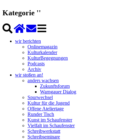
Kategorie ''
wir berichten
Onlinemagazin
Kulturkalender
KulturBegegnungen
Podcasts
Archiv
wir stoßen an!
anders wachsen
Zukunftsforum
Warngauer Dialog
Spurwechsel
Kultur für die Jugend
Offene Ateliertage
Runder Tisch
Kunst im Schaufenster
Vielfalt im Schaufenster
Schreibwerkstatt
Schreibseminare