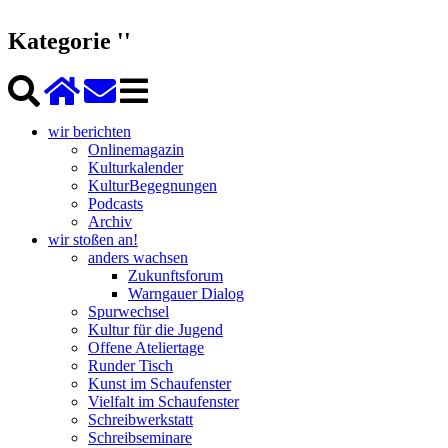
Kategorie ''
wir berichten
Onlinemagazin
Kulturkalender
KulturBegegnungen
Podcasts
Archiv
wir stoßen an!
anders wachsen
Zukunftsforum
Warngauer Dialog
Spurwechsel
Kultur für die Jugend
Offene Ateliertage
Runder Tisch
Kunst im Schaufenster
Vielfalt im Schaufenster
Schreibwerkstatt
Schreibseminare