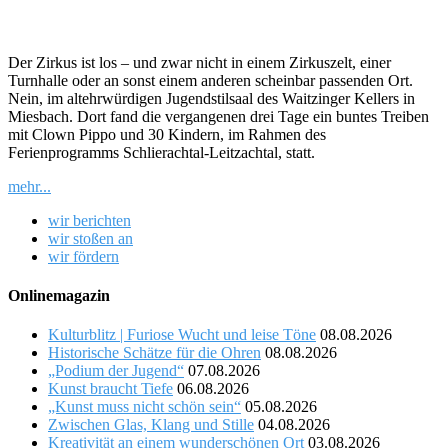
Der Zirkus ist los – und zwar nicht in einem Zirkuszelt, einer
Turnhalle oder an sonst einem anderen scheinbar passenden Ort.
Nein, im altehrwürdigen Jugendstilsaal des Waitzinger Kellers in
Miesbach. Dort fand die vergangenen drei Tage ein buntes Treiben
mit Clown Pippo und 30 Kindern, im Rahmen des
Ferienprogramms Schlierachtal-Leitzachtal, statt.
mehr...
wir berichten
wir stoßen an
wir fördern
Onlinemagazin
Kulturblitz | Furiose Wucht und leise Töne
08.08.2026
Historische Schätze für die Ohren
08.08.2026
„Podium der Jugend“
07.08.2026
Kunst braucht Tiefe
06.08.2026
„Kunst muss nicht schön sein“
05.08.2026
Zwischen Glas, Klang und Stille
04.08.2026
Kreativität an einem wunderschönen Ort
03.08.2026