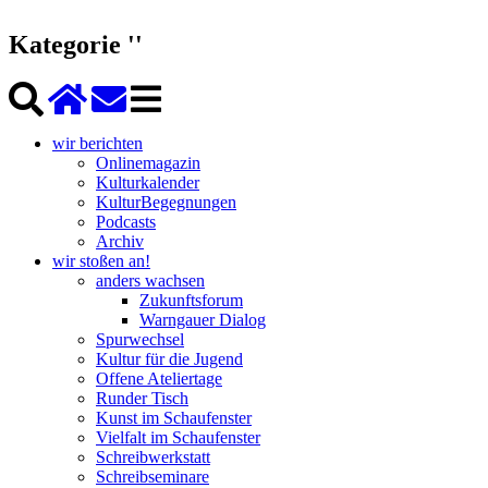
Kategorie ''
wir berichten
Onlinemagazin
Kulturkalender
KulturBegegnungen
Podcasts
Archiv
wir stoßen an!
anders wachsen
Zukunftsforum
Warngauer Dialog
Spurwechsel
Kultur für die Jugend
Offene Ateliertage
Runder Tisch
Kunst im Schaufenster
Vielfalt im Schaufenster
Schreibwerkstatt
Schreibseminare