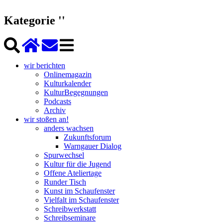
Kategorie ''
wir berichten
Onlinemagazin
Kulturkalender
KulturBegegnungen
Podcasts
Archiv
wir stoßen an!
anders wachsen
Zukunftsforum
Warngauer Dialog
Spurwechsel
Kultur für die Jugend
Offene Ateliertage
Runder Tisch
Kunst im Schaufenster
Vielfalt im Schaufenster
Schreibwerkstatt
Schreibseminare