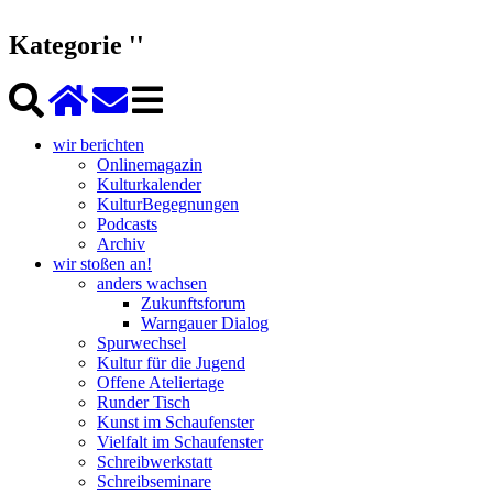
Kategorie ''
wir berichten
Onlinemagazin
Kulturkalender
KulturBegegnungen
Podcasts
Archiv
wir stoßen an!
anders wachsen
Zukunftsforum
Warngauer Dialog
Spurwechsel
Kultur für die Jugend
Offene Ateliertage
Runder Tisch
Kunst im Schaufenster
Vielfalt im Schaufenster
Schreibwerkstatt
Schreibseminare