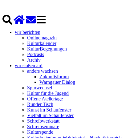
wir berichten
Onlinemagazin
Kulturkalender
KulturBegegnungen
Podcasts
Archiv
wir stoßen an!
anders wachsen
Zukunftsforum
Warngauer Dialog
Spurwechsel
Kultur für die Jugend
Offene Ateliertage
Runder Tisch
Kunst im Schaufenster
Vielfalt im Schaufenster
Schreibwerkstatt
Schreibseminare
Kulturspende
Kulturbegegnung Waldviertel – Niederösterreich