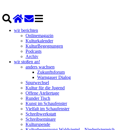
wir berichten
Onlinemagazin
Kulturkalender
KulturBegegnungen
Podcasts
Archiv
wir stoßen an!
anders wachsen
Zukunftsforum
Warngauer Dialog
Spurwechsel
Kultur für die Jugend
Offene Ateliertage
Runder Tisch
Kunst im Schaufenster
Vielfalt im Schaufenster
Schreibwerkstatt
Schreibseminare
Kulturspende
Kulturbegegnung Waldviertel – Niederösterreich