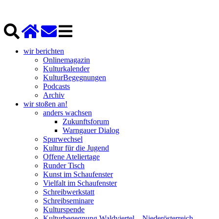
wir berichten
Onlinemagazin
Kulturkalender
KulturBegegnungen
Podcasts
Archiv
wir stoßen an!
anders wachsen
Zukunftsforum
Warngauer Dialog
Spurwechsel
Kultur für die Jugend
Offene Ateliertage
Runder Tisch
Kunst im Schaufenster
Vielfalt im Schaufenster
Schreibwerkstatt
Schreibseminare
Kulturspende
Kulturbegegnung Waldviertel – Niederösterreich