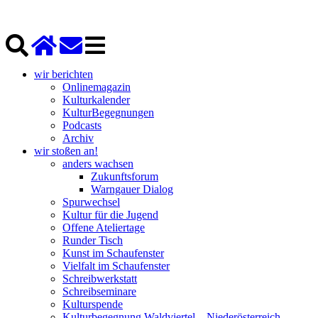
wir berichten
Onlinemagazin
Kulturkalender
KulturBegegnungen
Podcasts
Archiv
wir stoßen an!
anders wachsen
Zukunftsforum
Warngauer Dialog
Spurwechsel
Kultur für die Jugend
Offene Ateliertage
Runder Tisch
Kunst im Schaufenster
Vielfalt im Schaufenster
Schreibwerkstatt
Schreibseminare
Kulturspende
Kulturbegegnung Waldviertel – Niederösterreich