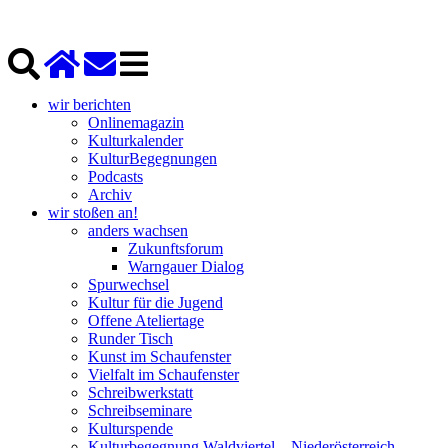
wir berichten
Onlinemagazin
Kulturkalender
KulturBegegnungen
Podcasts
Archiv
wir stoßen an!
anders wachsen
Zukunftsforum
Warngauer Dialog
Spurwechsel
Kultur für die Jugend
Offene Ateliertage
Runder Tisch
Kunst im Schaufenster
Vielfalt im Schaufenster
Schreibwerkstatt
Schreibseminare
Kulturspende
Kulturbegegnung Waldviertel – Niederösterreich