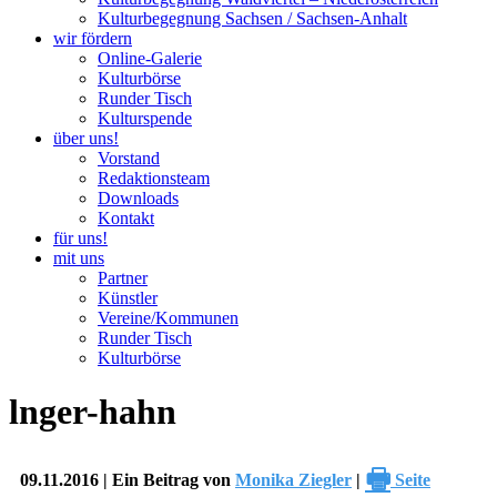
Kulturbegegnung Sachsen / Sachsen-Anhalt
wir fördern
Online-Galerie
Kulturbörse
Runder Tisch
Kulturspende
über uns!
Vorstand
Redaktionsteam
Downloads
Kontakt
für uns!
mit uns
Partner
Künstler
Vereine/Kommunen
Runder Tisch
Kulturbörse
lnger-hahn
🖶
09.11.2016 | Ein Beitrag von
Monika Ziegler
|
Seite