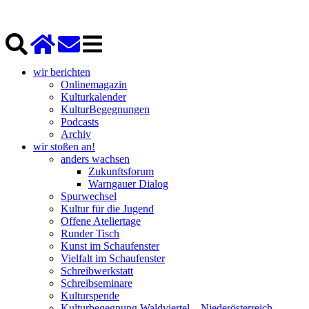
wir berichten
Onlinemagazin
Kulturkalender
KulturBegegnungen
Podcasts
Archiv
wir stoßen an!
anders wachsen
Zukunftsforum
Warngauer Dialog
Spurwechsel
Kultur für die Jugend
Offene Ateliertage
Runder Tisch
Kunst im Schaufenster
Vielfalt im Schaufenster
Schreibwerkstatt
Schreibseminare
Kulturspende
Kulturbegegnung Waldviertel – Niederösterreich