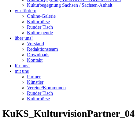
Kulturbegegnung Sachsen / Sachsen-Anhalt
wir fördern
Online-Galerie
Kulturbörse
Runder Tisch
Kulturspende
über uns!
Vorstand
Redaktionsteam
Downloads
Kontakt
für uns!
mit uns
Partner
Künstler
Vereine/Kommunen
Runder Tisch
Kulturbörse
KuKS_KulturvisionPartner_04