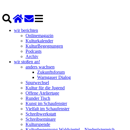
wir berichten
Onlinemagazin
Kulturkalender
KulturBegegnungen
Podcasts
Archiv
wir stoßen an!
anders wachsen
Zukunftsforum
Warngauer Dialog
Spurwechsel
Kultur für die Jugend
Offene Ateliertage
Runder Tisch
Kunst im Schaufenster
Vielfalt im Schaufenster
Schreibwerkstatt
Schreibseminare
Kulturspende
Kulturbegegnung Waldviertel – Niederösterreich