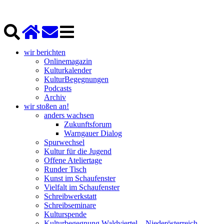
wir berichten
Onlinemagazin
Kulturkalender
KulturBegegnungen
Podcasts
Archiv
wir stoßen an!
anders wachsen
Zukunftsforum
Warngauer Dialog
Spurwechsel
Kultur für die Jugend
Offene Ateliertage
Runder Tisch
Kunst im Schaufenster
Vielfalt im Schaufenster
Schreibwerkstatt
Schreibseminare
Kulturspende
Kulturbegegnung Waldviertel – Niederösterreich