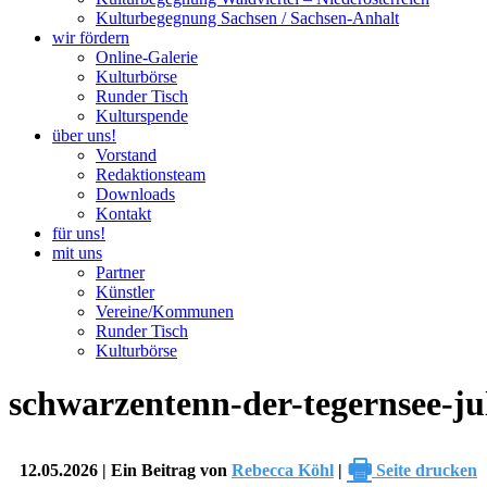
Kulturbegegnung Sachsen / Sachsen-Anhalt
wir fördern
Online-Galerie
Kulturbörse
Runder Tisch
Kulturspende
über uns!
Vorstand
Redaktionsteam
Downloads
Kontakt
für uns!
mit uns
Partner
Künstler
Vereine/Kommunen
Runder Tisch
Kulturbörse
schwarzentenn-der-tegernsee-ju
🖶
12.05.2026 | Ein Beitrag von
Rebecca Köhl
|
Seite drucken