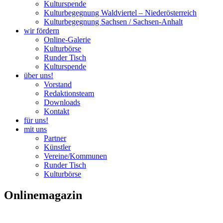
Kulturspende
Kulturbegegnung Waldviertel – Niederösterreich
Kulturbegegnung Sachsen / Sachsen-Anhalt
wir fördern
Online-Galerie
Kulturbörse
Runder Tisch
Kulturspende
über uns!
Vorstand
Redaktionsteam
Downloads
Kontakt
für uns!
mit uns
Partner
Künstler
Vereine/Kommunen
Runder Tisch
Kulturbörse
Onlinemagazin