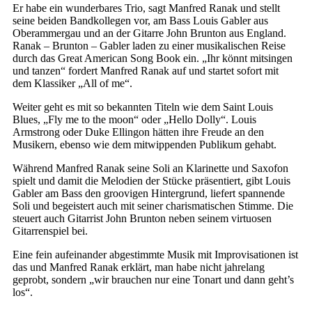
Er habe ein wunderbares Trio, sagt Manfred Ranak und stellt
seine beiden Bandkollegen vor, am Bass Louis Gabler aus
Oberammergau und an der Gitarre John Brunton aus England.
Ranak – Brunton – Gabler laden zu einer musikalischen Reise
durch das Great American Song Book ein. „Ihr könnt mitsingen
und tanzen“ fordert Manfred Ranak auf und startet sofort mit
dem Klassiker „All of me“.
Weiter geht es mit so bekannten Titeln wie dem Saint Louis
Blues, „Fly me to the moon“ oder „Hello Dolly“. Louis
Armstrong oder Duke Ellingon hätten ihre Freude an den
Musikern, ebenso wie dem mitwippenden Publikum gehabt.
Während Manfred Ranak seine Soli an Klarinette und Saxofon
spielt und damit die Melodien der Stücke präsentiert, gibt Louis
Gabler am Bass den groovigen Hintergrund, liefert spannende
Soli und begeistert auch mit seiner charismatischen Stimme. Die
steuert auch Gitarrist John Brunton neben seinem virtuosen
Gitarrenspiel bei.
Eine fein aufeinander abgestimmte Musik mit Improvisationen ist
das und Manfred Ranak erklärt, man habe nicht jahrelang
geprobt, sondern „wir brauchen nur eine Tonart und dann geht’s
los“.