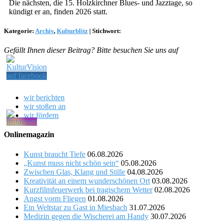
Die nächsten, die 15. Holzkirchner Blues- und Jazztage, so
kündigt er an, finden 2026 statt.
Kategorie:
Archiv
,
Kulturblitz
|
Stichwort:
Gefällt Ihnen dieser Beitrag? Bitte besuchen Sie uns auf
wir berichten
wir stoßen an
wir fördern
Onlinemagazin
Kunst braucht Tiefe
06.08.2026
„Kunst muss nicht schön sein“
05.08.2026
Zwischen Glas, Klang und Stille
04.08.2026
Kreativität an einem wunderschönen Ort
03.08.2026
Kurzfilmfeuerwerk bei tragischem Wetter
02.08.2026
Angst vorm Fliegen
01.08.2026
Ein Weltstar zu Gast in Miesbach
31.07.2026
Medizin gegen die Wischerei am Handy
30.07.2026