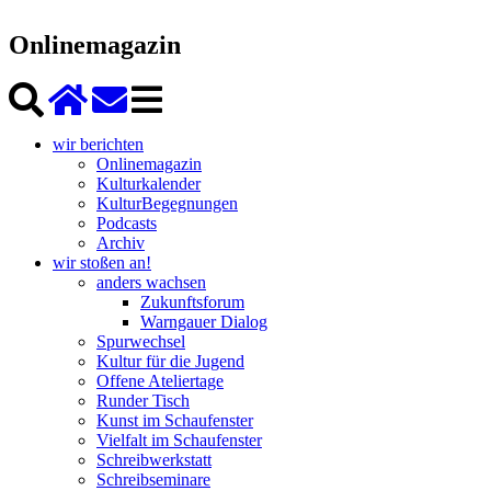
Onlinemagazin
wir berichten
Onlinemagazin
Kulturkalender
KulturBegegnungen
Podcasts
Archiv
wir stoßen an!
anders wachsen
Zukunftsforum
Warngauer Dialog
Spurwechsel
Kultur für die Jugend
Offene Ateliertage
Runder Tisch
Kunst im Schaufenster
Vielfalt im Schaufenster
Schreibwerkstatt
Schreibseminare