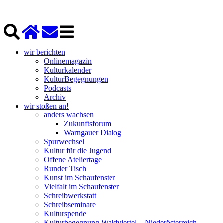
wir berichten
Onlinemagazin
Kulturkalender
KulturBegegnungen
Podcasts
Archiv
wir stoßen an!
anders wachsen
Zukunftsforum
Warngauer Dialog
Spurwechsel
Kultur für die Jugend
Offene Ateliertage
Runder Tisch
Kunst im Schaufenster
Vielfalt im Schaufenster
Schreibwerkstatt
Schreibseminare
Kulturspende
Kulturbegegnung Waldviertel – Niederösterreich