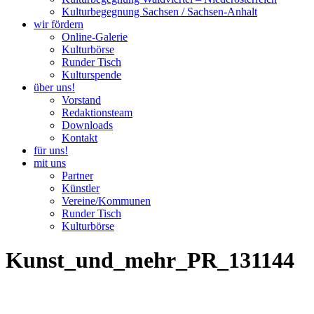
Kulturbegegnung Sachsen / Sachsen-Anhalt
wir fördern
Online-Galerie
Kulturbörse
Runder Tisch
Kulturspende
über uns!
Vorstand
Redaktionsteam
Downloads
Kontakt
für uns!
mit uns
Partner
Künstler
Vereine/Kommunen
Runder Tisch
Kulturbörse
Kunst_und_mehr_PR_131144