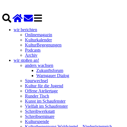
wir berichten
Onlinemagazin
Kulturkalender
KulturBegegnungen
Podcasts
Archiv
wir stoßen an!
anders wachsen
Zukunftsforum
Warngauer Dialog
Spurwechsel
Kultur für die Jugend
Offene Ateliertage
Runder Tisch
Kunst im Schaufenster
Vielfalt im Schaufenster
Schreibwerkstatt
Schreibseminare
Kulturspende
Kulturbegegnung Waldviertel – Niederösterreich