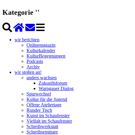
Kategorie ''
wir berichten
Onlinemagazin
Kulturkalender
KulturBegegnungen
Podcasts
Archiv
wir stoßen an!
anders wachsen
Zukunftsforum
Warngauer Dialog
Spurwechsel
Kultur für die Jugend
Offene Ateliertage
Runder Tisch
Kunst im Schaufenster
Vielfalt im Schaufenster
Schreibwerkstatt
Schreibseminare