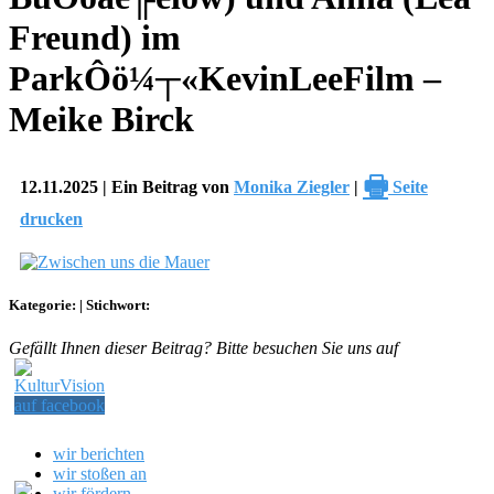
Freund) im
ParkÔö¼┬«KevinLeeFilm –
Meike Birck
🖶
12.11.2025 | Ein Beitrag von
Monika Ziegler
|
Seite
drucken
Kategorie:
|
Stichwort:
Gefällt Ihnen dieser Beitrag? Bitte besuchen Sie uns auf
wir berichten
wir stoßen an
wir fördern