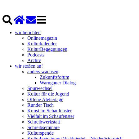
wir berichten
Onlinemagazin
Kulturkalender
KulturBegegnungen
Podcasts
Archiv
wir stoßen an!
anders wachsen
Zukunftsforum
Warngauer Dialog
Spurwechsel
Kultur für die Jugend
Offene Ateliertage
Runder Tisch
Kunst im Schaufenster
Vielfalt im Schaufenster
Schreibwerkstatt
Schreibseminare
Kulturspende
Kulturbegegnung Waldviertel – Niederösterreich