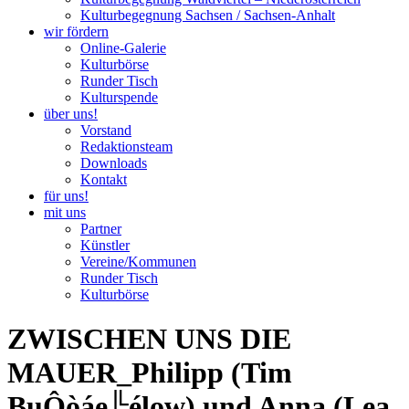
Kulturbegegnung Sachsen / Sachsen-Anhalt
wir fördern
Online-Galerie
Kulturbörse
Runder Tisch
Kulturspende
über uns!
Vorstand
Redaktionsteam
Downloads
Kontakt
für uns!
mit uns
Partner
Künstler
Vereine/Kommunen
Runder Tisch
Kulturbörse
ZWISCHEN UNS DIE
MAUER_Philipp (Tim
BuÔòáe╠élow) und Anna (Lea