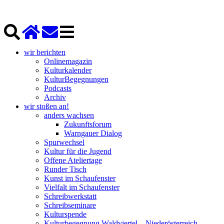
wir berichten
Onlinemagazin
Kulturkalender
KulturBegegnungen
Podcasts
Archiv
wir stoßen an!
anders wachsen
Zukunftsforum
Warngauer Dialog
Spurwechsel
Kultur für die Jugend
Offene Ateliertage
Runder Tisch
Kunst im Schaufenster
Vielfalt im Schaufenster
Schreibwerkstatt
Schreibseminare
Kulturspende
Kulturbegegnung Waldviertel – Niederösterreich