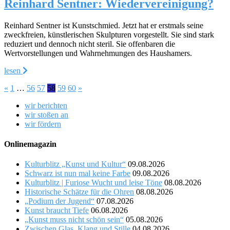
Reinhard Sentner: Wiedervereinigung?
Reinhard Sentner ist Kunstschmied. Jetzt hat er erstmals seine
zweckfreien, künstlerischen Skulpturen vorgestellt. Sie sind stark
reduziert und dennoch nicht steril. Sie offenbaren die
Wertvorstellungen und Wahrnehmungen des Haushamers.
lesen
«
1
…
56
57
58
59
60
»
wir berichten
wir stoßen an
wir fördern
Onlinemagazin
Kulturblitz „Kunst und Kultur“
09.08.2026
Schwarz ist nun mal keine Farbe
09.08.2026
Kulturblitz | Furiose Wucht und leise Töne
08.08.2026
Historische Schätze für die Ohren
08.08.2026
„Podium der Jugend“
07.08.2026
Kunst braucht Tiefe
06.08.2026
„Kunst muss nicht schön sein“
05.08.2026
Zwischen Glas, Klang und Stille
04.08.2026