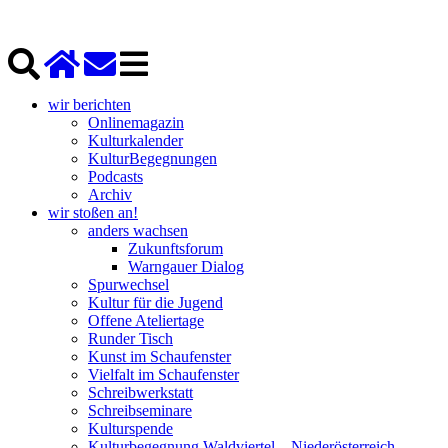
wir berichten
Onlinemagazin
Kulturkalender
KulturBegegnungen
Podcasts
Archiv
wir stoßen an!
anders wachsen
Zukunftsforum
Warngauer Dialog
Spurwechsel
Kultur für die Jugend
Offene Ateliertage
Runder Tisch
Kunst im Schaufenster
Vielfalt im Schaufenster
Schreibwerkstatt
Schreibseminare
Kulturspende
Kulturbegegnung Waldviertel – Niederösterreich