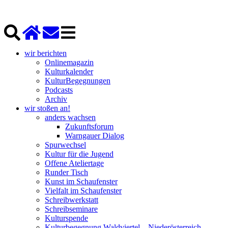
wir berichten
Onlinemagazin
Kulturkalender
KulturBegegnungen
Podcasts
Archiv
wir stoßen an!
anders wachsen
Zukunftsforum
Warngauer Dialog
Spurwechsel
Kultur für die Jugend
Offene Ateliertage
Runder Tisch
Kunst im Schaufenster
Vielfalt im Schaufenster
Schreibwerkstatt
Schreibseminare
Kulturspende
Kulturbegegnung Waldviertel – Niederösterreich